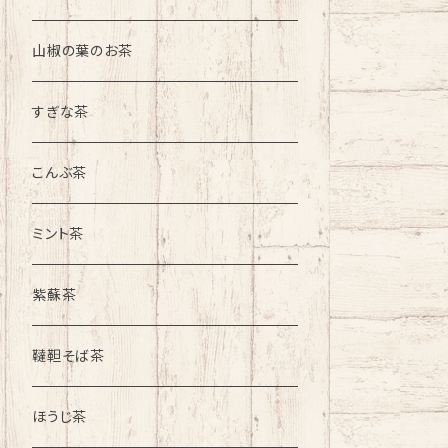
山椒の葉のお茶
すぎな茶
こんぶ茶
ミント茶
紫蘇茶
韃靼そば茶
ほうじ茶