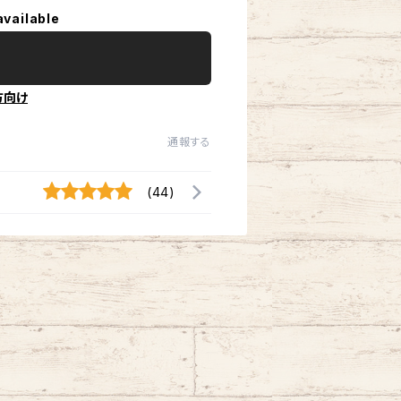
available
方向け
通報する
(44)