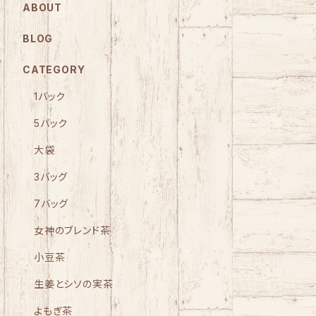
ABOUT
BLOG
CATEGORY
1バック
5バック
大袋
3バッグ
7バッグ
女神のブレンド茶
小豆茶
生姜とシソの実茶
よもぎ茶