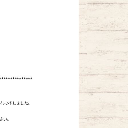
***************
レンドしました。
さい。