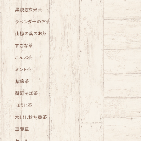
黒焼き玄米茶
ラベンダーのお茶
山椒の葉のお茶
すぎな茶
こんぶ茶
ミント茶
紫蘇茶
韃靼そば茶
ほうじ茶
水出し秋冬番茶
車葉草