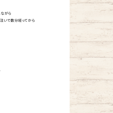
しながら
を注いで数分経ってから
。