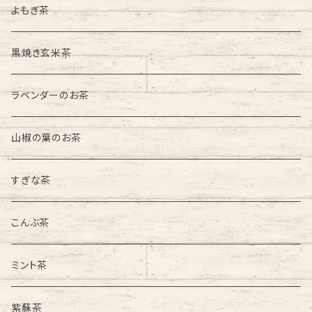
よもぎ茶
黒焼き玄米茶
ラベンダーのお茶
山椒の葉のお茶
すぎな茶
こんぶ茶
ミント茶
紫蘇茶