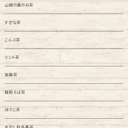
山椒の葉のお茶
すぎな茶
こんぶ茶
ミント茶
紫蘇茶
韃靼そば茶
ほうじ茶
水出し秋冬番茶