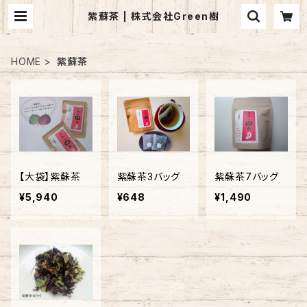
紫蘇茶 | 株式会社Green樹
HOME
紫蘇茶
【大袋】紫蘇茶
紫蘇茶3バッグ
紫蘇茶7バッグ
¥5,940
¥648
¥1,490