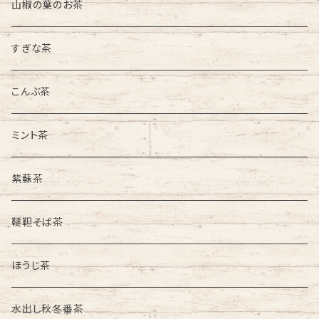
山椒の葉のお茶
すぎな茶
こんぶ茶
ミント茶
紫蘇茶
韃靼そば茶
ほうじ茶
水出し秋冬番茶