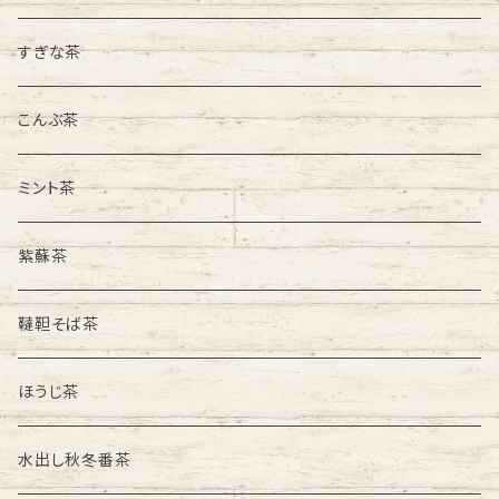
すぎな茶
こんぶ茶
ミント茶
紫蘇茶
韃靼そば茶
ほうじ茶
水出し秋冬番茶