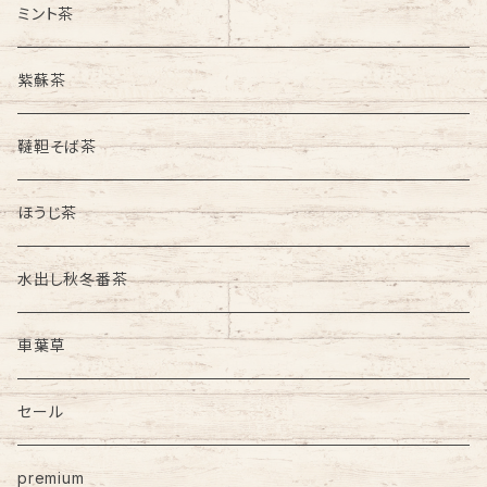
ミント茶
紫蘇茶
韃靼そば茶
ほうじ茶
水出し秋冬番茶
車葉草
セール
premium