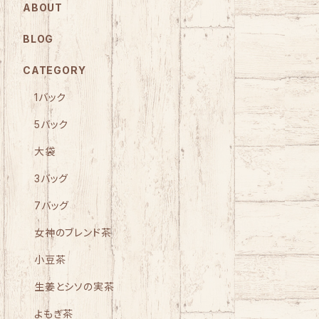
ABOUT
BLOG
CATEGORY
1バック
5バック
大袋
3バッグ
7バッグ
女神のブレンド茶
小豆茶
生姜とシソの実茶
よもぎ茶