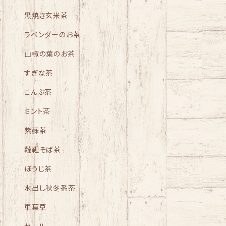
黒焼き玄米茶
ラベンダーのお茶
山椒の葉のお茶
すぎな茶
こんぶ茶
ミント茶
紫蘇茶
韃靼そば茶
ほうじ茶
水出し秋冬番茶
車葉草