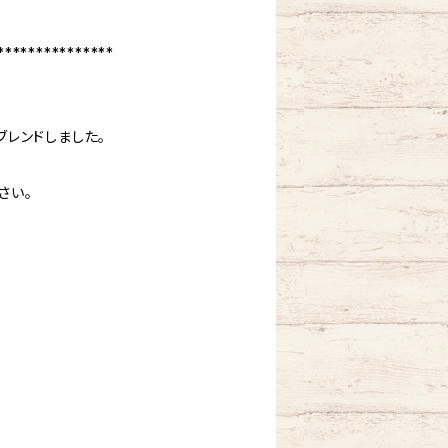
***************
レンドしました。
さい。