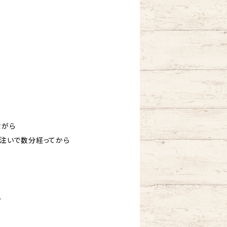
ながら
を注いで数分経ってから
。