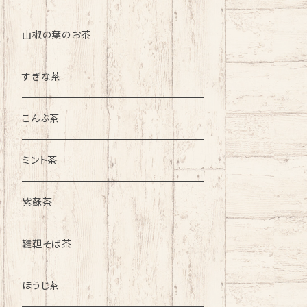
山椒の葉のお茶
すぎな茶
こんぶ茶
ミント茶
紫蘇茶
韃靼そば茶
ほうじ茶