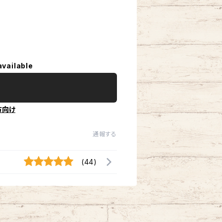
available
方向け
通報する
(44)