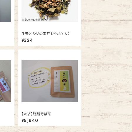
生姜とシソの実茶1バッグ（大）
¥324
【大袋】韃靼そば茶
¥5,940