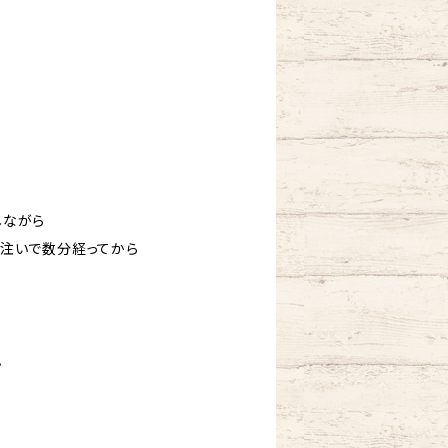
しながら
を注いで数分経ってから
。