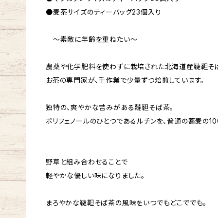
●麦茶サイズのティーバッグ23個入り
～素敵に年齢を重ねたい～
農薬や化学肥料を使わずに栽培された北海道産韃靼そ
お茶の専門家が、手作業で少量ずつ焙煎しています。
独特の、爽やかな苦みがある韃靼そば茶。
ポリフェノールのひとつであるルチンを、普通の蕎麦の10
野草と組み合わせることで
軽やかな優しい味になりました。
まろやかな韃靼そば茶の風味をいつでもどこででも。