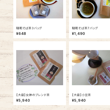
韃靼そば茶3バッグ
韃靼そば茶7バッグ
¥648
¥1,490
【大袋】女神のブレンド茶
【大袋】小豆茶
¥5,940
¥5,940