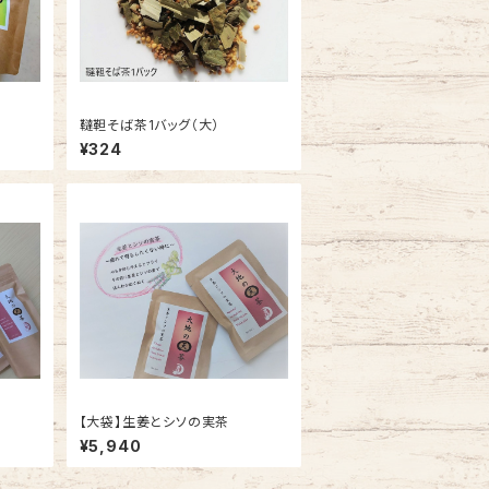
韃靼そば茶1バッグ（大）
¥324
【大袋】生姜とシソの実茶
¥5,940