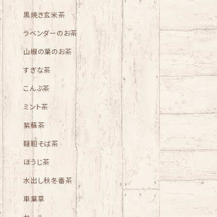
黒焼き玄米茶
ラベンダーのお茶
山椒の葉のお茶
すぎな茶
こんぶ茶
ミント茶
紫蘇茶
韃靼そば茶
ほうじ茶
水出し秋冬番茶
車葉草