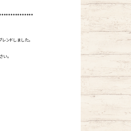
***************
レンドしました。
さい。