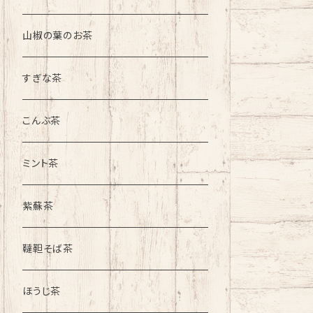
山椒の葉のお茶
すぎな茶
こんぶ茶
ミント茶
紫蘇茶
韃靼そば茶
ほうじ茶