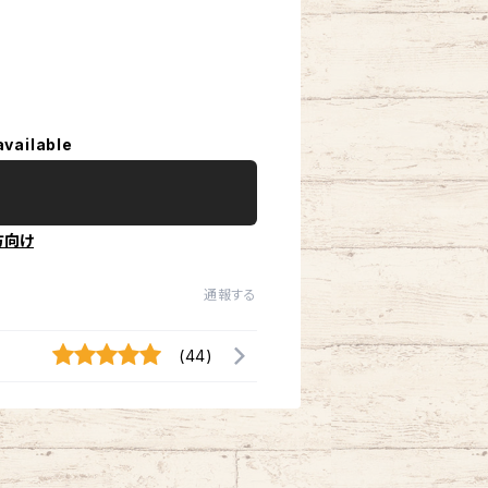
available
方向け
通報する
(44)