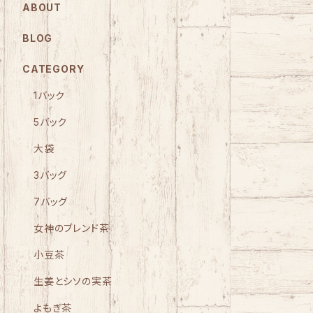
ABOUT
BLOG
CATEGORY
1バック
5バック
大袋
3バッグ
7バッグ
女神のブレンド茶
小豆茶
生姜とシソの実茶
よもぎ茶