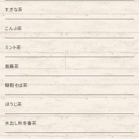
すぎな茶
こんぶ茶
ミント茶
紫蘇茶
韃靼そば茶
ほうじ茶
水出し秋冬番茶