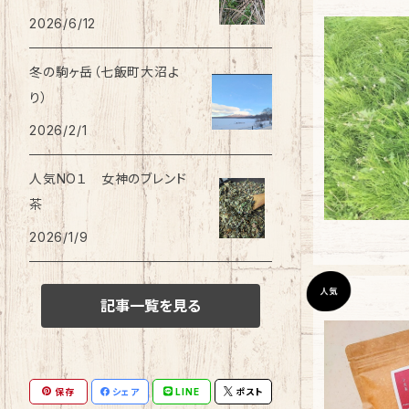
2026/6/12
冬の駒ヶ岳（七飯町大沼よ
り）
2026/2/1
人気NO１ 女神のブレンド
茶
2026/1/9
記事一覧を見る
保存
シェア
LINE
ポスト