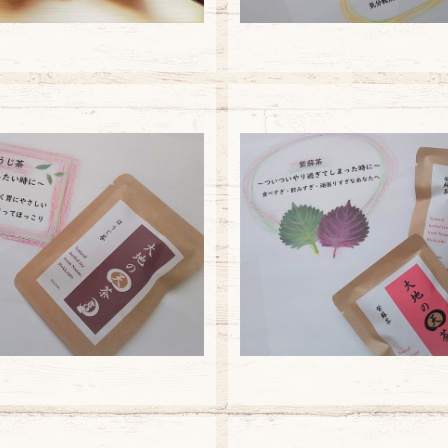
【大袋】ほうじ茶
【大袋】紫蘇茶
¥5,940
¥5,940