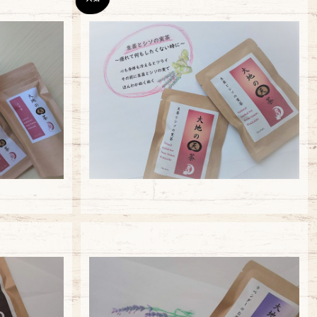
【大袋】生姜とシソの実茶
¥5,940
茶
【大袋】ラベンダーのお茶