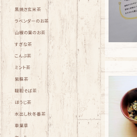
黒焼き玄米茶
ラベンダーのお茶
山椒の葉のお茶
すぎな茶
こんぶ茶
ミント茶
紫蘇茶
韃靼そば茶
ほうじ茶
水出し秋冬番茶
車葉草