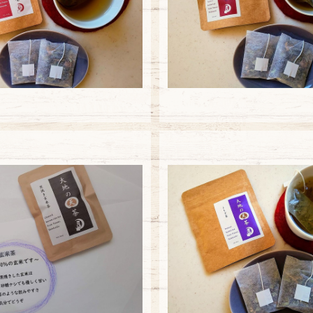
¥648
¥648
SOLD OUT
黒焼き玄米茶3バッグ
新よもぎ茶3バッ
¥648
¥648