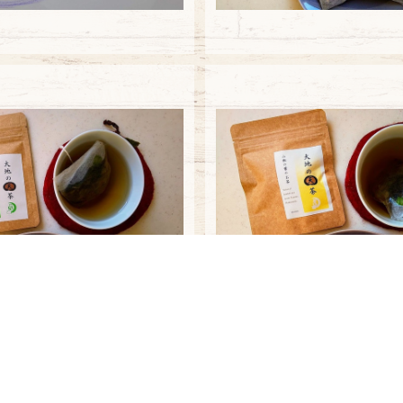
車葉草3バッグ
山椒の葉のお茶3バ
¥648
¥648