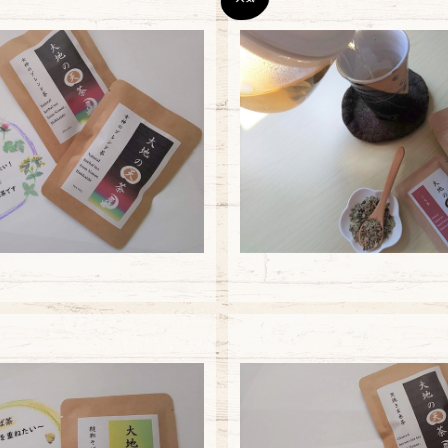
大袋】女神のブレンド茶
【大袋】小豆茶
¥5,940
¥5,940
【大袋】韃靼そば茶
【大袋】黒焼き玄米