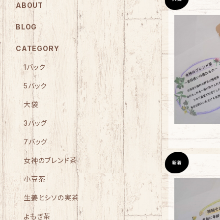
ABOUT
BLOG
CATEGORY
【
1バック
5バック
大袋
3バッグ
7バッグ
女神のブレンド茶
小豆茶
生姜とシソの実茶
よもぎ茶