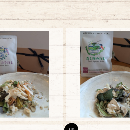
開港ナチュラルベジストック【森
のら式函館開港ナチュラルベジ
のハイカラだし】
海のだし】
¥500
¥480