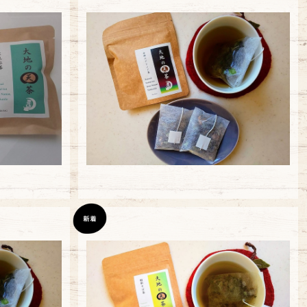
女神のブレンド茶3バッグ
¥648
ッグ
韃靼そば茶3バッグ