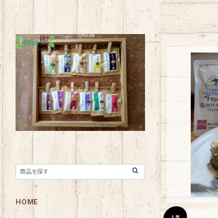
のら式函館
HOME