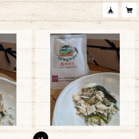
ストック【森と
のら式函館開港ナチュラルベジストック【森
のだし】
¥450