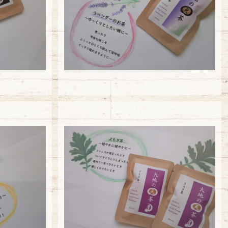
¥5,940
お茶
【大袋】新よもぎ茶
¥5,940