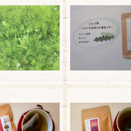
【大袋】すぎな茶
【大袋】こんぶ茶
¥5,940
¥5,940
小豆茶3バッグ
生姜とシソの実茶3バ