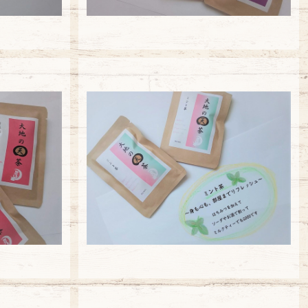
【大袋】ミント茶
¥5,940