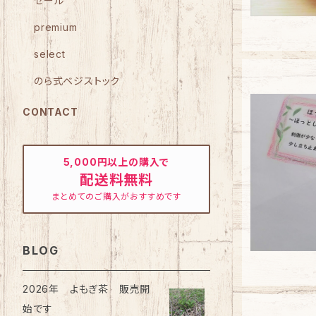
セール
premium
select
のら式ベジストック
CONTACT
5,000円以上の購入で
配送料無料
まとめてのご購入がおすすめです
BLOG
2026年 よもぎ茶 販売開
始です